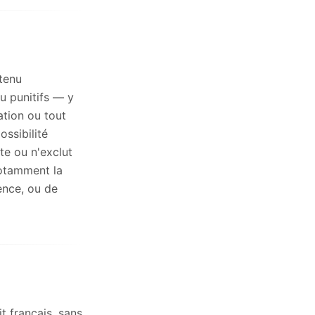
tenu
u punitifs — y
ation ou tout
ssibilité
te ou n'exclut
notamment la
ence, ou de
t français, sans