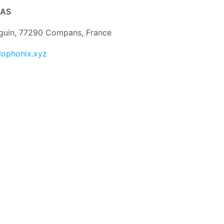
SAS
guin, 77290 Compans, France
lophonix.xyz