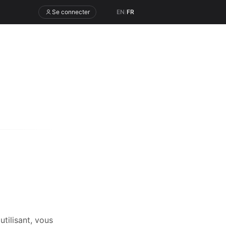
Se connecter
EN
/
FR
tilisant, vous