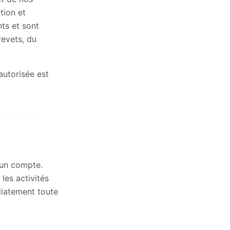
tion et
ts et sont
revets, du
utorisée est
 un compte.
les activités
diatement toute