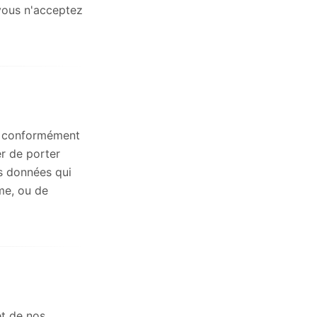
 vous n'acceptez
et conformément
er de porter
s données qui
me, ou de
et de nos