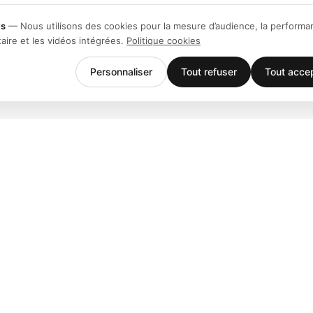
es
—
Nous utilisons des cookies pour la mesure d’audience, la performa
taire et les vidéos intégrées.
Politique cookies
Personnaliser
Tout refuser
Tout acce
Entreprise
Support
Équipe
Téléchargem
Stories
Centre d'aid
Histoire
Contact
Clients
Événements