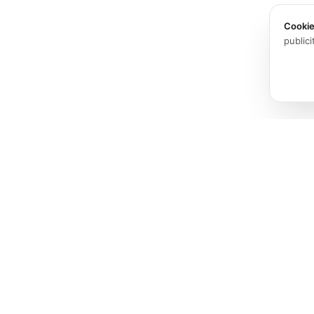
Cooki
publici
Produits
Logiciels
Spatial audio processing
Matériel
platform for immersive sound
experiences.
Solutions