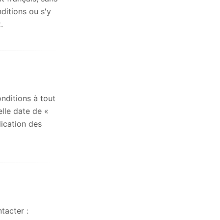
ditions ou s'y
.
nditions à tout
lle date de «
lication des
tacter :